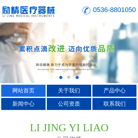
0536-8801050
网站首页
关于我们
产品中心
新闻中心
公司资质
联系我们
LI JING YI LIAO